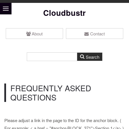
Cloudbustr
About
Contact
FREQUENTLY ASKED
QUESTIONS
Please adjust a link in the page to the ID for the anchor block. (
For example: < a href = "#anchor-BLOCK_371">Section 1</a> )